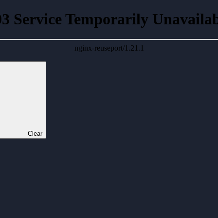
03 Service Temporarily Unavailab
nginx-reuseport/1.21.1
Clear