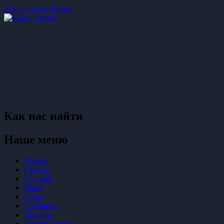
Все блюда от Шефа
:
Как нас найти
Наше меню
Обеды
Салаты
Бургеры
Паста
Супы
Сэндвичи
Десерты
Горячие блюда