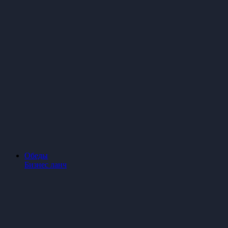
Обеды
Бизнес ланч