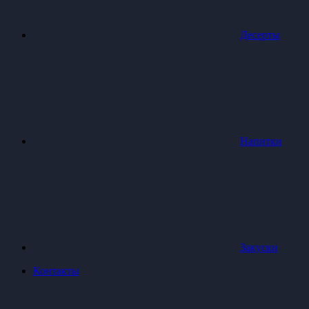
Десерты
Напитки
Закуски
Контакты