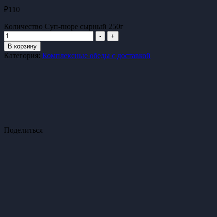
₽
110
Количество Суп-пюре сырный 250г
-
+
В корзину
Категория:
Комплексные обеды с доставкой
Поделиться