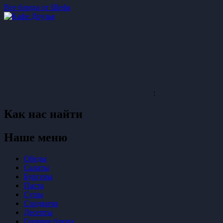
Все блюда от Шефа
:
Как нас найти
Наше меню
Обеды
Салаты
Бургеры
Паста
Супы
Сэндвичи
Десерты
Горячие блюда